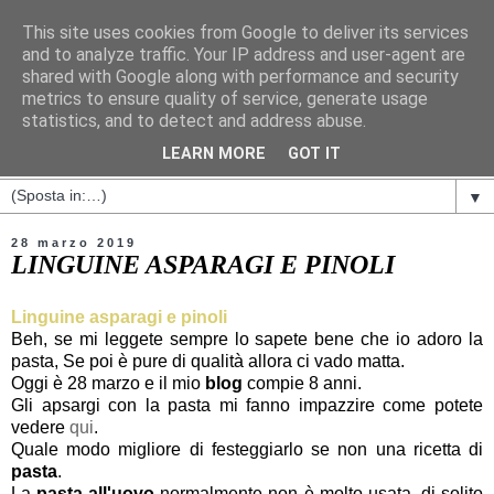
This site uses cookies from Google to deliver its services
and to analyze traffic. Your IP address and user-agent are
shared with Google along with performance and security
metrics to ensure quality of service, generate usage
statistics, and to detect and address abuse.
LEARN MORE
GOT IT
▼
28 marzo 2019
LINGUINE ASPARAGI E PINOLI
Linguine asparagi e pinoli
Beh, se mi leggete sempre lo sapete bene che io adoro la
pasta, Se poi è pure di qualità allora ci vado matta.
Oggi è 28 marzo e il mio
blog
compie 8 anni.
Gli apsargi con la pasta mi fanno impazzire come potete
vedere
qui
.
Quale modo migliore di festeggiarlo se non una ricetta di
pasta
.
La
pasta all'uovo
normalmente non è molto usata, di solito