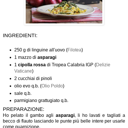
INGREDIENTI:
250 g di linguine all'uovo (
Filotea
)
1 mazzo di
asparagi
1
cipolla rossa
di Tropea Calabria IGP (
Delizie
Vaticane
)
2 cucchiai di pinoli
olio evo q.b. (
Olio Poldo
)
sale q.b.
parmigiano grattugiato q.b.
PREPARAZIONE:
Ho pelato il gambo agli
asparagi
, li ho lavati e tagliati a
becco di flauto lasciando le punte più belle intere per usarle
come guarnizione.