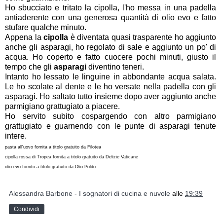
Ho sbucciato e tritato la cipolla, l'ho messa in una padella
antiaderente con una generosa quantità di olio evo e fatto
stufare qualche minuto.
Appena la
cipolla
è diventata quasi trasparente ho aggiunto
anche gli asparagi, ho regolato di sale e aggiunto un po' di
acqua. Ho coperto e fatto cuocere pochi minuti, giusto il
tempo che gli
asparagi
diventino teneri.
Intanto ho lessato le linguine in abbondante acqua salata.
Le ho scolate al dente e le ho versate nella padella con gli
asparagi. Ho saltato tutto insieme dopo aver aggiunto anche
parmigiano grattugiato a piacere.
Ho servito subito cospargendo con altro parmigiano
grattugiato e guarnendo con le punte di asparagi tenute
intere.
pasta all'uovo fornita a titolo gratuito da Filotea
cipolla rossa di Tropea fornita a titolo gratuito da Delizie Vaticane
olio evo fornito a titolo gratuito da Olio Poldo
Alessandra Barbone - I sognatori di cucina e nuvole
alle
19:39
Condividi