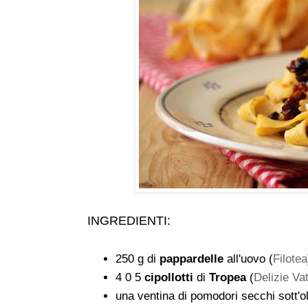
INGREDIENTI:
250 g di
pappardelle
all'uovo (
Filotea
4 0 5
cipollotti
di
Tropea
(
Delizie Va
una ventina di pomodori secchi sott'ol