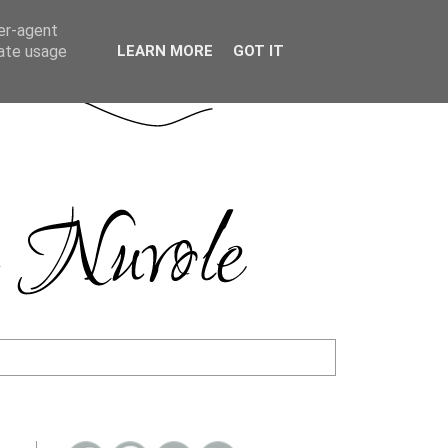
ser-agent
rate usage
LEARN MORE
GOT IT