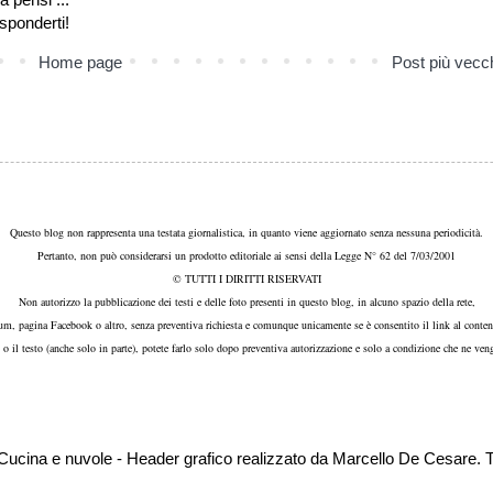
isponderti!
Home page
Post più vecc
Questo blog non rappresenta una testata giornalistica, in quanto viene aggiornato senza nessuna periodicità.
Pertanto, non può considerarsi un prodotto editoriale ai sensi della Legge N° 62 del 7/03/2001
© TUTTI I DIRITTI RISERVATI
Non autorizzo la pubblicazione dei testi e delle foto presenti in questo blog, in alcuno spazio della rete,
um, pagina Facebook o altro, senza preventiva richiesta e comunque unicamente se è consentito il link al conten
, o il testo (anche solo in parte), potete farlo solo dopo preventiva autorizzazione e solo a condizione che ne veng
i Cucina e nuvole - Header grafico realizzato da Marcello De Cesar