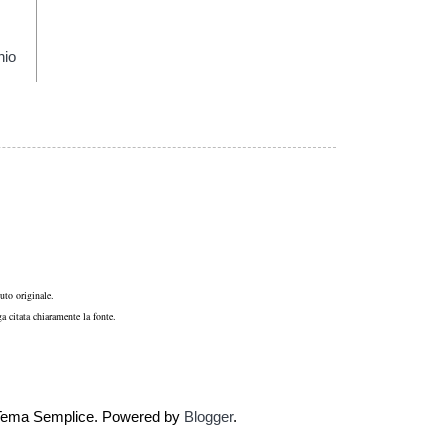
hio
uto originale.
a citata chiaramente la fonte.
e. Tema Semplice. Powered by
Blogger
.