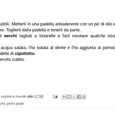
sottili. Metterli in una padella antiaderente con un po' di olio
e. Toglierli dalla padella e tenerli da parte.
i secchi
tagliati a listarelle e farli rosolare qualche ista
acqua salata, l'ho solata al dente e l'ho aggiunta ai pomod
ndelle di
cipollotto
.
ervito subito.
i cucina e nuvole
alle
17:58
chi
,
primi piatti