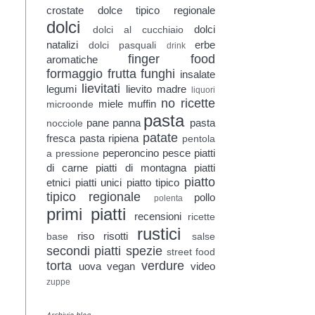
crostate
dolce tipico regionale
dolci
dolci
dolci al cucchiaio
natalizi
erbe
dolci pasquali
drink
finger food
aromatiche
formaggio
frutta
funghi
insalate
lievitati
legumi
lievito madre
liquori
no ricette
miele
muffin
microonde
pasta
pane
panna
pasta
nocciole
patate
fresca
pasta ripiena
pentola
peperoncino
pesce
piatti
a pressione
di carne
piatti di montagna
piatti
piatto
etnici
piatti unici
piatto tipico
tipico regionale
pollo
polenta
primi piatti
recensioni
ricette
rustici
riso
risotti
base
salse
secondi piatti
spezie
street food
torta
verdure
uova
vegan
video
zuppe
Archivio blog