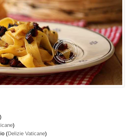
)
ticane
)
io (
Delizie Vaticane
)