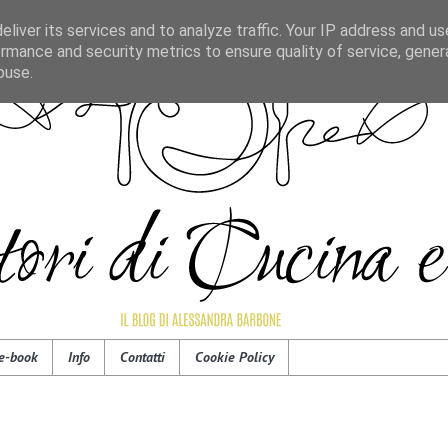
liver its services and to analyze traffic. Your IP address and u
rmance and security metrics to ensure quality of service, gene
buse.
e-book
Info
Contatti
Cookie Policy