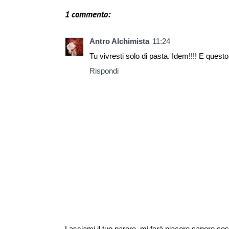
1 commento:
Antro Alchimista
11:24
Tu vivresti solo di pasta. Idem!!!! E questo 
Rispondi
Lasciami il tuo parere, mi farà piacere sapere cos