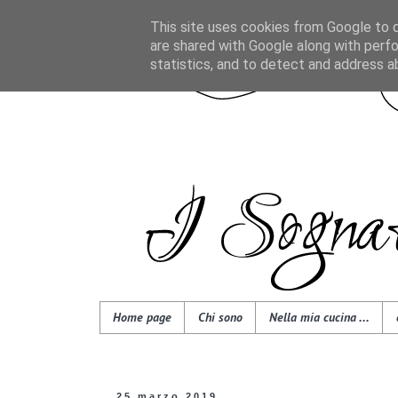
This site uses cookies from Google to de
are shared with Google along with perfo
statistics, and to detect and address a
Home page
Chi sono
Nella mia cucina ...
25 marzo 2019