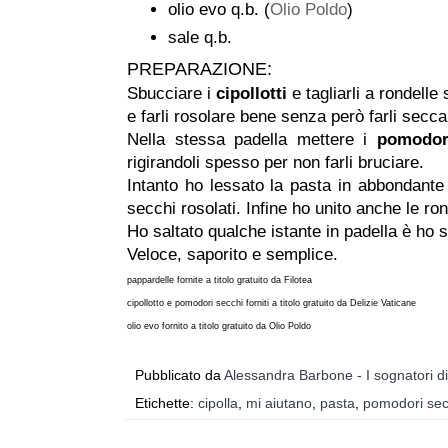
olio evo q.b. (
Olio Poldo
)
sale q.b.
PREPARAZIONE:
Sbucciare i
cipollotti
e tagliarli a rondelle 
e farli rosolare bene senza però farli seccar
Nella stessa padella mettere i
pomodor
rigirandoli spesso per non farli bruciare.
Intanto ho lessato la pasta in abbondante 
secchi rosolati. Infine ho unito anche le ro
Ho saltato qualche istante in padella è ho s
Veloce, saporito e semplice.
pappardelle fornite a titolo gratuito da Filotea
cipollotto e pomodori secchi forniti a titolo gratuito da Delizie Vaticane
olio evo fornito a titolo gratuito da Olio Poldo
Pubblicato da
Alessandra Barbone - I sognatori d
Etichette:
cipolla
,
mi aiutano
,
pasta
,
pomodori sec