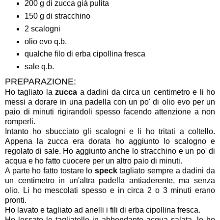
200 g di zucca già pulita
150 g di stracchino
2 scalogni
olio evo q.b.
qualche filo di erba cipollina fresca
sale q.b.
PREPARAZIONE:
Ho tagliato la
zucca
a dadini da circa un centimetro e li ho
messi a dorare in una padella con un po' di olio evo per un
paio di minuti rigirandoli spesso facendo attenzione a non
romperli.
Intanto ho sbucciato gli scalogni e li ho tritati a coltello.
Appena la zucca era dorata ho aggiunto lo scalogno e
regolato di sale. Ho aggiunto anche lo stracchino e un po' di
acqua e ho fatto cuocere per un altro paio di minuti.
A parte ho fatto tostare lo
speck
tagliato sempre a dadini da
un centimetro in un'altra padella antiaderente, ma senza
olio. Li ho mescolati spesso e in circa 2 o 3 minuti erano
pronti.
Ho lavato e tagliato ad anelli i fili di erba cipollina fresca.
Ho lessato le tagliatelle in abbondante acqua salata, le ho