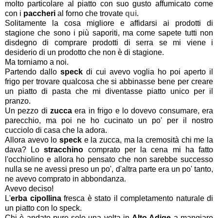
molto particolare al piatto con suo gusto affumicato come
con i
paccheri
al forno che trovate
qui
.
Solitamente la cosa migliore e affidarsi ai prodotti di
stagione che sono i più saporiti, ma come sapete tutti non
disdegno di comprare prodotti di serra se mi viene i
desiderio di un prodotto che non è di stagione.
Ma torniamo a noi.
Partendo dallo
speck
di cui avevo voglia ho poi aperto il
frigo per trovare qualcosa che si abbinasse bene per creare
un piatto di pasta che mi diventasse piatto unico per il
pranzo.
Un pezzo di
zucca
era in frigo e lo dovevo consumare, era
parecchio, ma poi ne ho cucinato un po' per il nostro
cucciolo di casa che la adora.
Allora avevo lo
speck
e la zucca, ma la cremosità chi me la
dava? Lo
stracchino
comprato per la cena mi ha fatto
l'occhiolino e allora ho pensato che non sarebbe successo
nulla se ne avessi preso un po', d'altra parte era un po' tanto,
ne avevo comprato in abbondanza.
Avevo deciso!
L'
erba cipollina
fresca è stato il completamento naturale di
un piatto con lo speck.
Chi è andato pure solo una volta in
Alto Adige
a mangiare