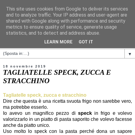
This site uses cookies from Google to deliver its services
and to analyze traffic. Your IP address and user-agent are
shared with Google along with performance and security
metrics to ensure quality of service, generate usage
statistics, and to detect and address abuse.
LEARN MORE
GOT IT
▼
18 novembre 2019
TAGLIATELLE SPECK, ZUCCA E
STRACCHINO
Tagliatelle speck, zucca e stracchino
Dire che questa è una ricetta svuota frigo non sarebbe vero,
ma potrebbe esserlo.
Io avevo un magnifico pezzo di
speck
in frigo e volevo
valorizzarlo in un piatto di pasta saporito che volevo facesse
anche da piatto unico.
Uso molto lo speck con la pasta perché dona un sapore